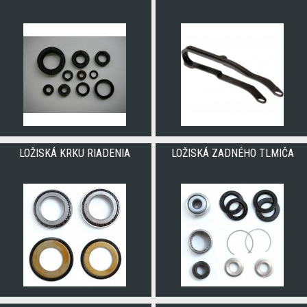
LOŽISKÁ KRKU RIADENIA
LOŽISKÁ ZADNÉHO TLMIČA