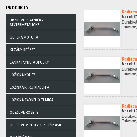
PRODUKTY
Radiaca
Model: K
BRZDOVÉ PLATNIČKY-
Duralová
SINTERMETALICKÉ
Taiwane,
GUFERÁ MOTORA
KLZÁKY REŤAZE
Radiaca
LANKÁ PLYNU A SPOJKY
Model: 8
Duralová
Taiwane,
LOŽISKÁ KOLIES
LOŽISKÁ KRKU RIADENIA
LOŽISKÁ ZADNÉHO TLMIČA
Radiaca
Model: 1
OCEĽOVÉ ROZETY
Duralová
Taiwane,
OCEĽOVÉ VENTILY Z PRUŽINAMI