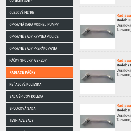
OJNIČNÉ SADY
OLEJOVÉ FILTRE
Radiaca
Model: 30
OPRAVNÁ SADA VODNEJ PUMPY
Duralová
Taiwane,
OPRAVNÉ SADY KYVNEJ VIDLICE
OPRAVNÉ SADY PREPÁKOVANIA
Radiaca
PÁČKY SPOJKY A BRZDY
Model: Y
Duralová
RADIACE PÁČKY
Taiwane,
REŤAZOVÉ KOLIESKA
SADA ŠPICOV KOLESA
Radiaca
SPOJKOVÁ SADA
Model: 9.
Duralová
Taiwane,
TESNIACE SADY