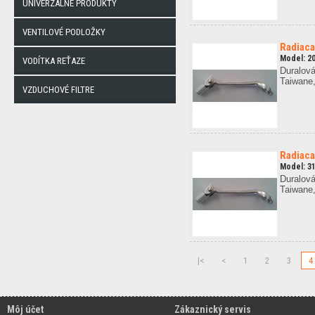
UNIVERZÁLNE PRODUKTY
VENTILOVÉ PODLOŽKY
Radiaca
Model: 2
VODÍTKA REŤAZE
Duralová
Taiwane,
VZDUCHOVÉ FILTRE
Radiaca
Model: 31
Duralová
Taiwane,
|<
<
1
2
3
4
Môj účet
Zákaznický servis