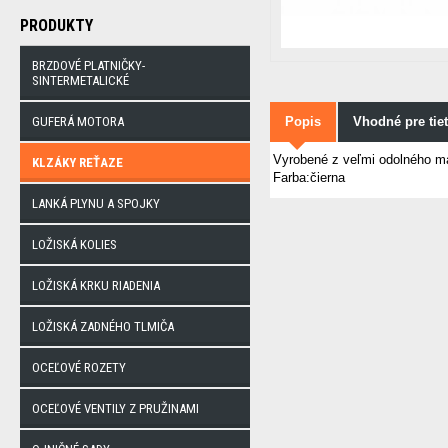
PRODUKTY
BRZDOVÉ PLATNIČKY-
SINTERMETALICKÉ
GUFERÁ MOTORA
Popis
Vhodné pre tie
Vyrobené z veľmi odolného ma
KLZÁKY REŤAZE
Farba:čierna
LANKÁ PLYNU A SPOJKY
LOŽISKÁ KOLIES
LOŽISKÁ KRKU RIADENIA
LOŽISKÁ ZADNÉHO TLMIČA
OCEĽOVÉ ROZETY
OCEĽOVÉ VENTILY Z PRUŽINAMI