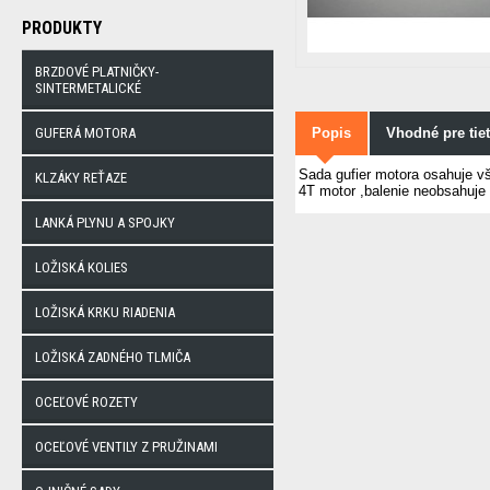
PRODUKTY
BRZDOVÉ PLATNIČKY-
SINTERMETALICKÉ
GUFERÁ MOTORA
Popis
Vhodné pre tie
Sada gufier motora osahuje vš
KLZÁKY REŤAZE
4T motor ,balenie neobsahuje 
LANKÁ PLYNU A SPOJKY
LOŽISKÁ KOLIES
LOŽISKÁ KRKU RIADENIA
LOŽISKÁ ZADNÉHO TLMIČA
OCEĽOVÉ ROZETY
OCEĽOVÉ VENTILY Z PRUŽINAMI