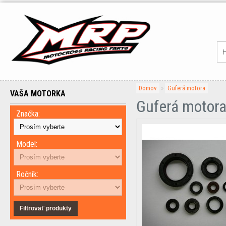
Domov
»
Guferá motora
VAŠA MOTORKA
Guferá motor
Značka:
Model:
Ročník:
Filtrovať produkty