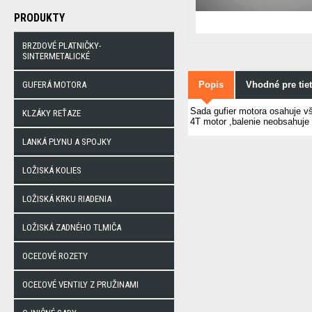
PRODUKTY
BRZDOVÉ PLATNIČKY-
SINTERMETALICKÉ
GUFERÁ MOTORA
Popis
Vhodné pre tie
Sada gufier motora osahuje vš
KLZÁKY REŤAZE
4T motor ,balenie neobsahuje 
LANKÁ PLYNU A SPOJKY
LOŽISKÁ KOLIES
LOŽISKÁ KRKU RIADENIA
LOŽISKÁ ZADNÉHO TLMIČA
OCEĽOVÉ ROZETY
OCEĽOVÉ VENTILY Z PRUŽINAMI