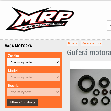
Domov
»
Guferá motora
VAŠA MOTORKA
Guferá motor
Značka:
Model:
Ročník:
Filtrovať produkty