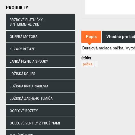
PRODUKTY
BRZDOVÉ PLATNIČKY-
SINTERMETALICKÉ
GUFERÁ MOTORA
Popis
Vhodné pre tie
Duralová radiaca páčka. Vyro
KLZÁKY REŤAZE
Štítky
LANKÁ PLYNU A SPOJKY
páčka
,
LOŽISKÁ KOLIES
LOŽISKÁ KRKU RIADENIA
LOŽISKÁ ZADNÉHO TLMIČA
OCEĽOVÉ ROZETY
OCEĽOVÉ VENTILY Z PRUŽINAMI