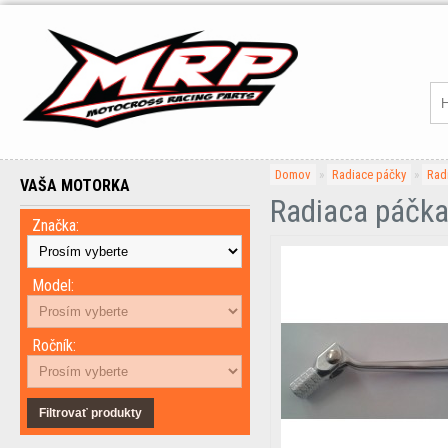
Domov
»
Radiace páčky
»
Rad
VAŠA MOTORKA
Radiaca páčk
Značka:
Model:
Ročník:
Filtrovať produkty